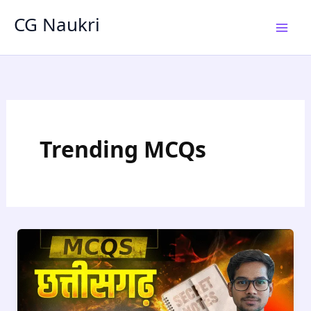
Skip
CG Naukri
to
content
Trending MCQs