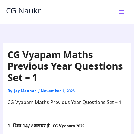
Skip
CG Naukri
to
content
CG Vyapam Maths
Previous Year Questions
Set – 1
By
Jay Manhar
/
November 2, 2025
CG Vyapam Maths Previous Year Questions Set – 1
1. भिन्न 14/2 बराबर है-
CG Vyapam 2025