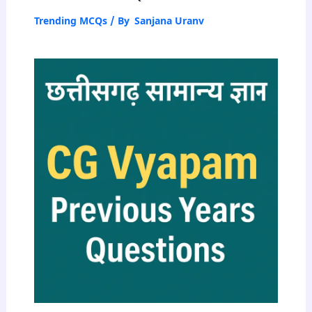
Trending MCQs
/ By
Sanjana Uranv