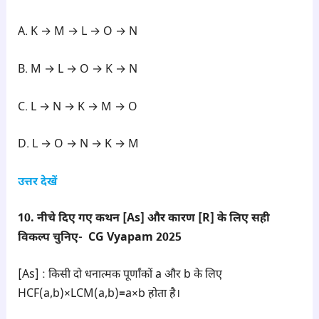
A. K → M → L → O → N
B. M → L → O → K → N
C. L → N → K → M → O
D. L → O → N → K → M
उत्तर देखें
10. नीचे दिए गए कथन [As] और कारण [R] के लिए सही
विकल्प चुनिए- CG Vyapam 2025
[As] : किसी दो धनात्मक पूर्णांकों a और b के लिए
HCF(a,b)×LCM(a,b)=a×b होता है।