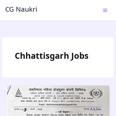
Skip
CG Naukri
to
content
Chhattisgarh Jobs