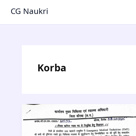
Skip
CG Naukri
to
content
Korba