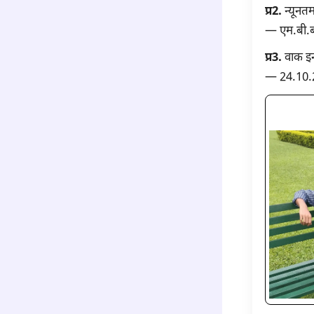
प्र2.
न्यूनतम
— एम.बी.बी
प्र3.
वाक इन 
— 24.10.