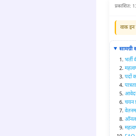
प्रकाशित:
1
वाक इन इ
सामग्री
भर्ती
महत्वप
पदों 
पात्रत
आवेदन
चयन प्
वेतनम
ऑनलाइ
महत्वप