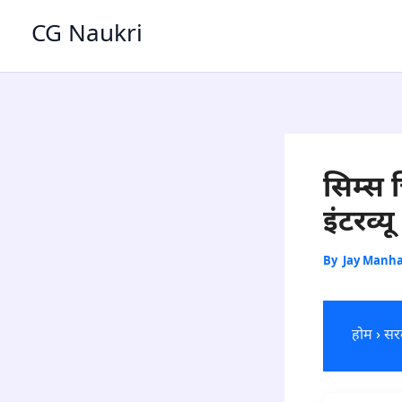
Skip
CG Naukri
to
content
सिम्स 
इंटरव्
By
Jay Manh
होम
›
सरक