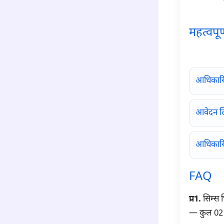
महत्वपूर
para6
आधिकार
आवेदन ल
आधिकारि
FAQ
प्र1.
सिम्स च
— कुल 02 प