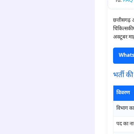
FAQ
छत्तीसगढ़ आ
चिकित्सकीय 
अक्टूबर म
Whatsap
भर्ती क
विवरण
विभाग का
पद का न