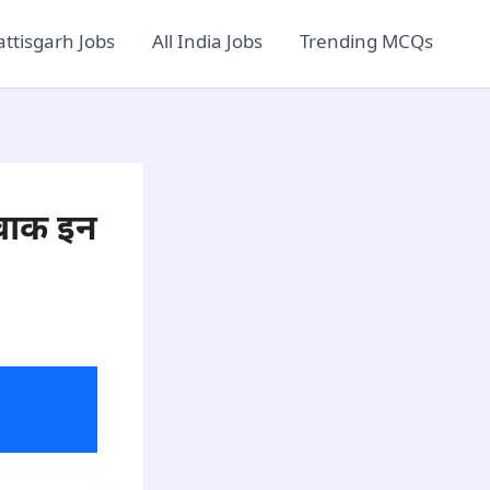
ttisgarh Jobs
All India Jobs
Trending MCQs
 वाक इन