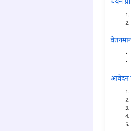
चयन प्रक
वेतनमा
आवेदन क