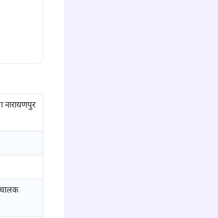
ा नारायणपुर
न चालक