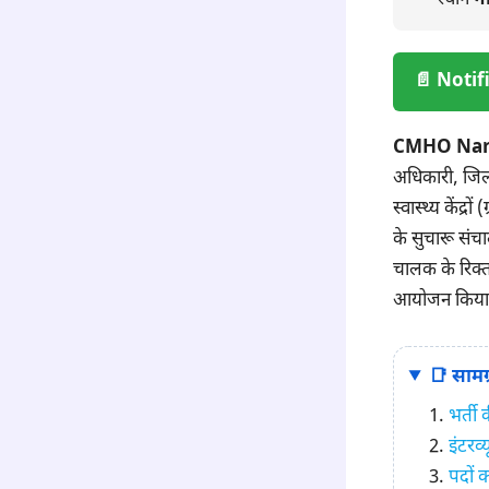
📄 Notif
CMHO Nara
अधिकारी, जिला
स्वास्थ्य केंद्र
के सुचारू संच
चालक के रिक्त
आयोजन किया ज
📑 सामग्
भर्ती
इंटरव
पदों 