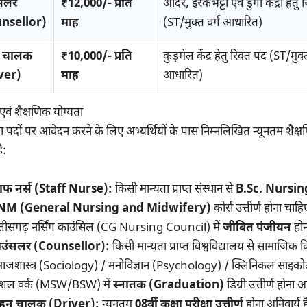
सलर
₹12,000/- प्रति
आदेर, ईरकभट्टी एवं डुंगा केंद्रों हेतु
nsellor)
माह
(ST/मुक्त वर्ग आधारित)
 चालक
₹10,000/- प्रति
कुड़मेल केंद्र हेतु रिक्त पद (ST/मुक्त
ver)
माह
आधारित)
 एवं शैक्षणिक योग्यता
दा पदों पर आवेदन करने के लिए अभ्यर्थियों के पास निम्नलिखित न्यूनतम शैक्ष
ै:
टाफ नर्स (Staff Nurse):
किसी मान्यता प्राप्त संस्थान से
B.Sc. Nursin
NM (General Nursing and Midwifery)
कोर्स उत्तीर्ण होना चाह
्तीसगढ़ नर्सिंग काउंसिल (CG Nursing Council) में
जीवित पंजीयन
होन
उंसलर (Counsellor):
किसी मान्यता प्राप्त विश्वविद्यालय से सामाजिक वि
ाजशास्त्र (Sociology) / मनोविज्ञान (Psychology) / क्लिनिकल साइको
शल वर्क (MSW/BSW) में
स्नातक (Graduation)
डिग्री उत्तीर्ण होना
हन चालक (Driver):
न्यूनतम
08वीं कक्षा परीक्षा उत्तीर्ण
होना अनिवार्य ह