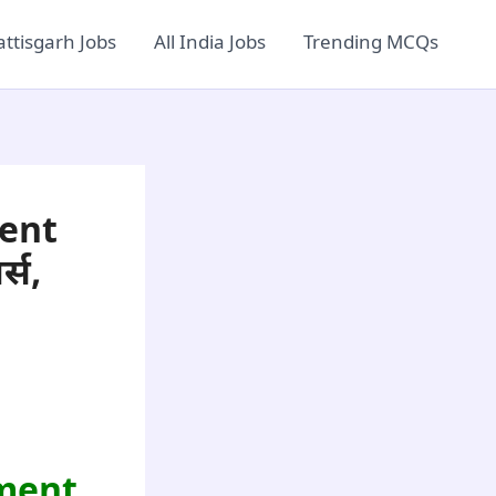
ttisgarh Jobs
All India Jobs
Trending MCQs
ent
्स,
ment