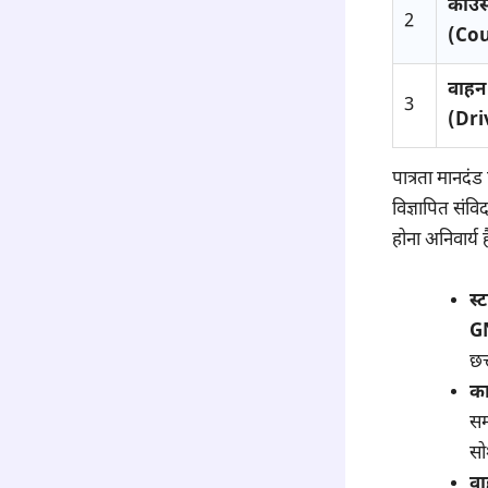
काउं
2
(Cou
वाहन
3
(Dri
पात्रता मानदंड
विज्ञापित संवि
होना अनिवार्य ह
स्
G
छत
का
सम
सो
वा