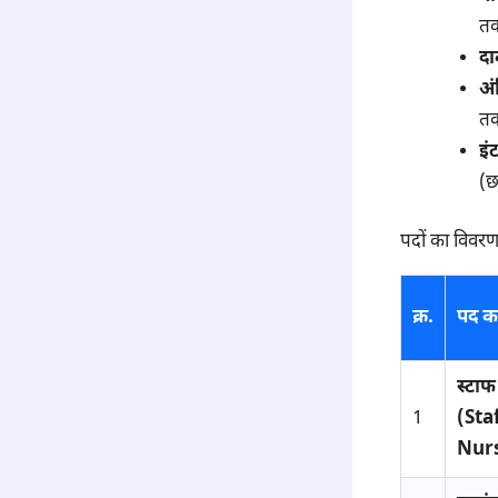
त
दा
अं
त
इं
(छ
पदों का विवर
क्र.
पद क
स्टाफ
1
(Sta
Nur