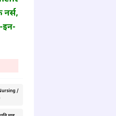
 नर्स,
क-इन-
 Nursing /
)
्रति माह