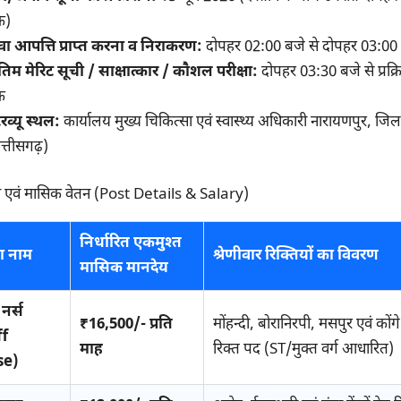
क)
वा आपत्ति प्राप्त करना व निराकरण:
दोपहर 02:00 बजे से दोपहर 03:00
तिम मेरिट सूची / साक्षात्कार / कौशल परीक्षा:
दोपहर 03:30 बजे से प्रक्रिय
क
टरव्यू स्थल:
कार्यालय मुख्य चिकित्सा एवं स्वास्थ्य अधिकारी नारायणपुर, जि
त्तीसगढ़)
ण एवं मासिक वेतन (Post Details & Salary)
निर्धारित एकमुश्त
ा नाम
श्रेणीवार रिक्तियों का विवरण
मासिक मानदेय
 नर्स
₹16,500/- प्रति
मोंहन्दी, बोरानिरपी, मसपुर एवं कोंगे कें
ff
माह
रिक्त पद (ST/मुक्त वर्ग आधारित)
se)