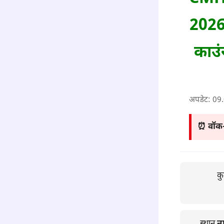
2026 
काउं
अपडेट:
09
⏰ वॉक-इ
क
स्थान
न