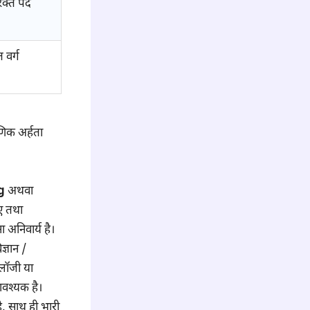
 रिक्त पद
 वर्ग
णिक अर्हता
g
अथवा
िए तथा
ा अनिवार्य है।
ज्ञान /
लॉजी या
 आवश्यक है।
ै, साथ ही भारी