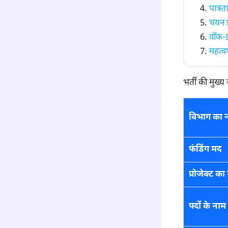
पात्रत
चयन प्
वॉक-इन
महत्वप
भर्ती की म
विभाग का 
फंडिंग मद
प्रोजेक्ट का
पदों के नाम