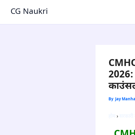
Skip
CG Naukri
to
content
CMHO
2026: न
काउंसल
By
Jay Manh
होम
›
सरकारी 
CMH