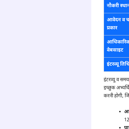
नौकरी स्था
आवेदन व 
प्रकार
आधिकारि
वेबसाइट
इंटरव्यू तिथ
इंटरव्यू व 
इच्छुक अभ्यर्थ
करनी होगी, जि
आव
12
पा