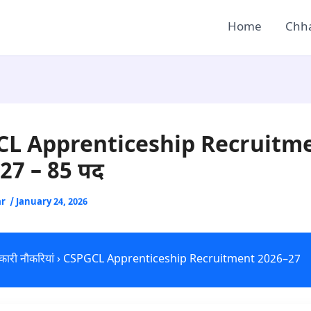
Home
Chha
L Apprenticeship Recruitm
27 – 85 पद
ar
/
January 24, 2026
ारी नौकरियां
› CSPGCL Apprenticeship Recruitment 2026–27