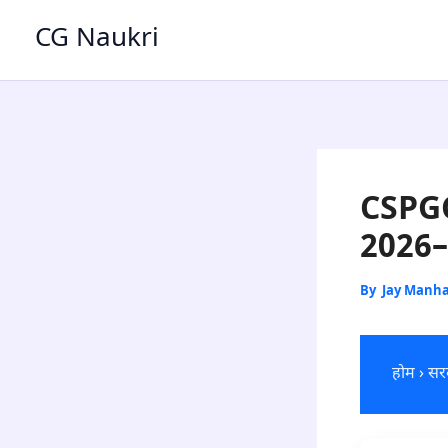
Skip
CG Naukri
to
content
CSPGC
2026–
By
Jay Manh
होम
›
सरक