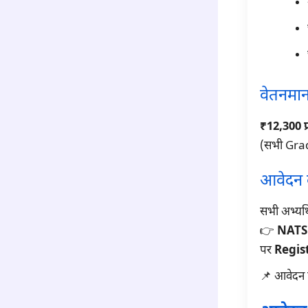
वेतनमा
₹12,300 प
(सभी Gra
आवेदन क
सभी अभ्यर्थ
👉
NATS 2
पर
Regist
📌 आवेदन पत