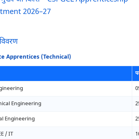
itment 2026–27
 विवरण
e Apprentices (Technical)
प
ngineering
0
ical Engineering
2
cal Engineering
2
E / IT
1