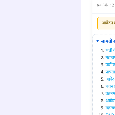
प्रकाशित: 2
आवेदन क
सामग्री
भर्ती
महत्वप
पदों 
पात्रत
आवेदन
चयन प्
वेतनम
आवेदन 
महत्वप