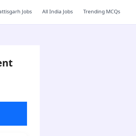
ttisgarh Jobs
All India Jobs
Trending MCQs
ent