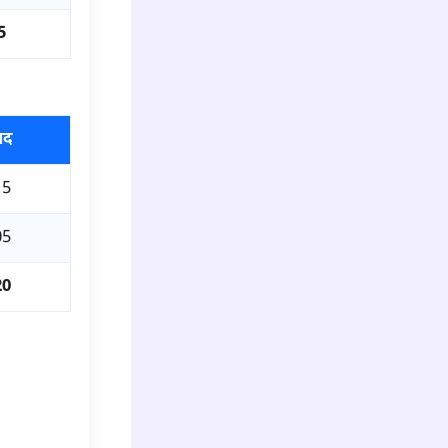
5
पद
15
05
20