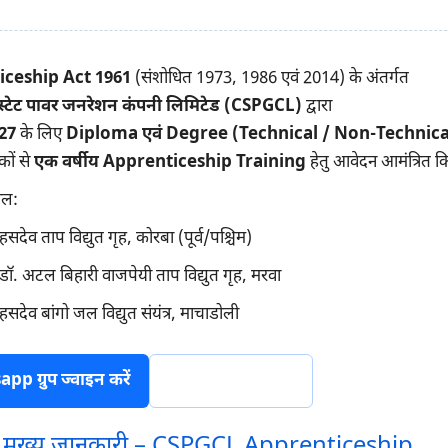
ceship Act 1961
(संशोधित 1973, 1986 एवं 2014) के अंतर्गत
 स्टेट पावर जनरेशन कंपनी लिमिटेड (CSPGCL)
द्वारा
27
के लिए
Diploma एवं Degree (Technical / Non-Technica
कों से
एक वर्षीय Apprenticeship Training
हेतु आवेदन आमंत्रित कि
थल:
हसदेव ताप विद्युत गृह, कोरबा (पूर्व/पश्चिम)
डॉ. अटल बिहारी वाजपेयी ताप विद्युत गृह, मरवा
हसदेव बांगो जल विद्युत संयंत्र, माचाडोली
p ग्रुप ज्वाइन करें
टेलीग्राम ज्वाइन करें
की मुख्य जानकारी – CSPGCL Apprenticeship