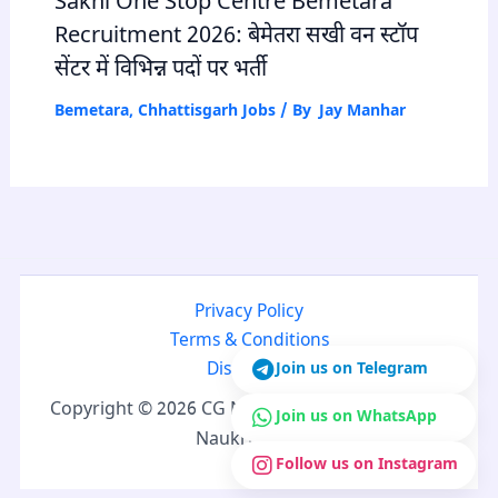
Sakhi One Stop Centre Bemetara
Recruitment 2026: बेमेतरा सखी वन स्टॉप
सेंटर में विभिन्न पदों पर भर्ती
Bemetara
,
Chhattisgarh Jobs
/ By
Jay Manhar
Privacy Policy
Terms & Conditions
Join us on Telegram
Disclaimer
Copyright © 2026 CG Naukri | Developed by CG
Join us on WhatsApp
Naukri Team
Follow us on Instagram