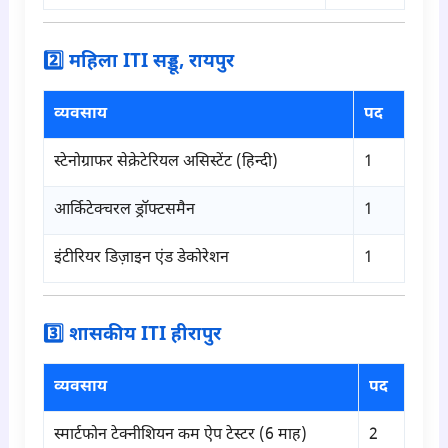
2️⃣ महिला ITI सड्डू, रायपुर
व्यवसाय
पद
स्टेनोग्राफर सेक्रेटेरियल असिस्टेंट (हिन्दी)
1
आर्किटेक्चरल ड्रॉफ्टसमैन
1
इंटीरियर डिज़ाइन एंड डेकोरेशन
1
3️⃣ शासकीय ITI हीरापुर
व्यवसाय
पद
स्मार्टफोन टेक्नीशियन कम ऐप टेस्टर (6 माह)
2