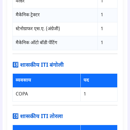
वेल्डर
1
मैकेनिक ट्रेक्टर
1
स्टेनोग्राफर एस.ए. (अंग्रेजी)
1
मैकेनिक ऑटो बॉडी पेंटिंग
1
5️⃣ शासकीय ITI बंगोली
व्यवसाय
पद
COPA
1
6️⃣ शासकीय ITI तोरला