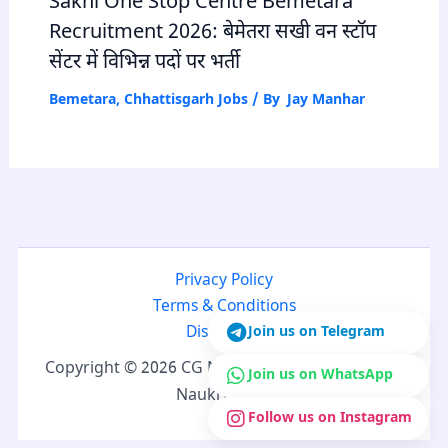
Sakhi One Stop Centre Bemetara
Recruitment 2026: बेमेतरा सखी वन स्टॉप
सेंटर में विभिन्न पदों पर भर्ती
Bemetara
,
Chhattisgarh Jobs
/ By
Jay Manhar
Privacy Policy
Terms & Conditions
Join us on Telegram
Disclaimer
Copyright © 2026 CG Naukri | Developed by CG
Join us on WhatsApp
Naukri Team
Follow us on Instagram