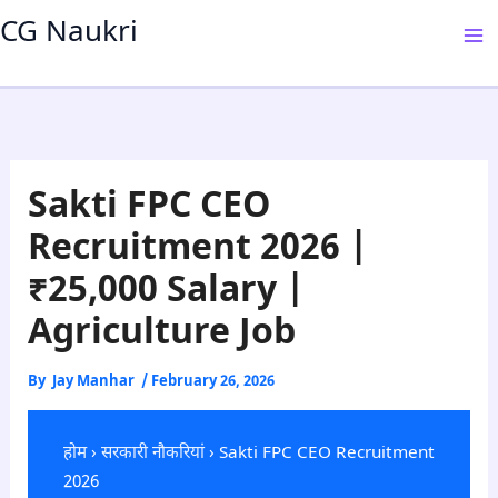
Skip
CG Naukri
to
content
Sakti FPC CEO
Recruitment 2026 |
₹25,000 Salary |
Agriculture Job
By
Jay Manhar
/
February 26, 2026
होम
›
सरकारी नौकरियां
› Sakti FPC CEO Recruitment
2026