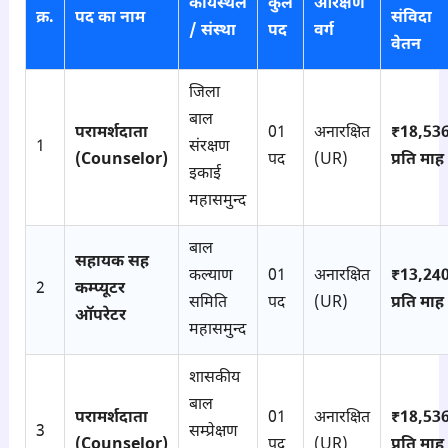
कार्यस्थल
कुल
आरक्षण
क्र.
पद का नाम
संविदा
/ संस्था
पद
वर्ग
वेतन
जिला
बाल
परामर्शदाता
01
अनारक्षित
₹18,536
1
संरक्षण
(Counselor)
पद
(UR)
प्रति माह
इकाई
महासमुन्द
बाल
सहायक सह
कल्याण
01
अनारक्षित
₹13,240
2
कम्प्यूटर
समिति
पद
(UR)
प्रति माह
ऑपरेटर
महासमुन्द
शासकीय
बाल
परामर्शदाता
01
अनारक्षित
₹18,536
3
सम्प्रेक्षण
(Counselor)
पद
(UR)
प्रति माह