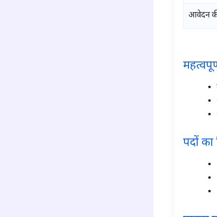
आवेदन की
para1
महत्वपूर
पदों का