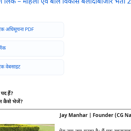
र्ण लिंक – महिला एवं बाल विकास बलौदाबाजार भर्ती
िक अधिसूचना PDF
िंक
क वेबसाइट
 पद हैं?
न कैसे भेजें?
Jay Manhar | Founder (CG Na