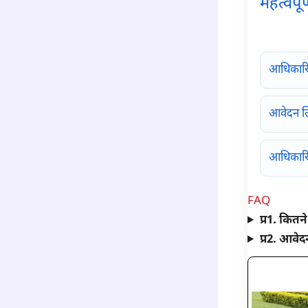
महत्वपू
para6
आधिकार
आवेदन ल
आधिकारि
FAQ
प्र1. कितने
प्र2. आवेद