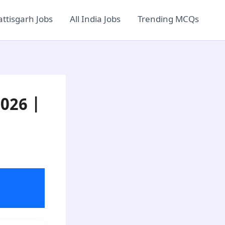
ttisgarh Jobs
All India Jobs
Trending MCQs
2026 |