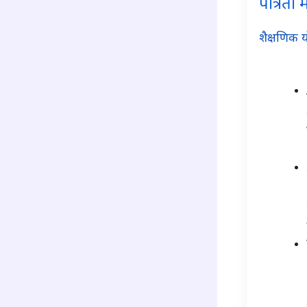
पात्रता
शैक्षणिक य
para2