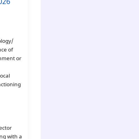
2026
ology/
nce of
nment or
ocal
nctioning
ector
ng with a