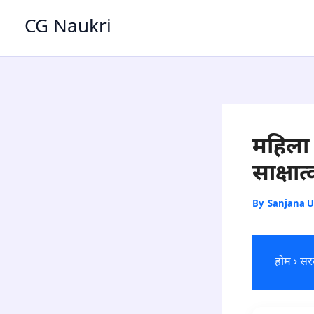
Skip
CG Naukri
to
content
महिला 
साक्षा
By
Sanjana 
होम
›
सरक