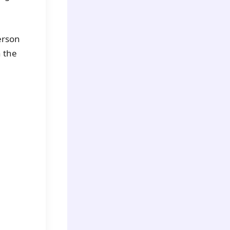
erson
n the