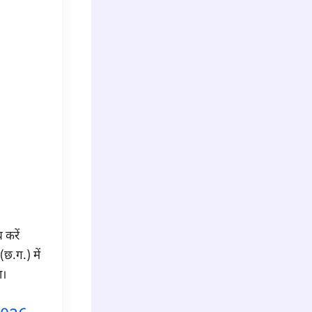
 करें
छ.ग.) में
ा।