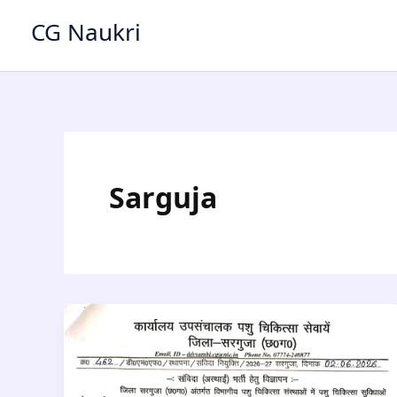
Skip
CG Naukri
to
content
Sarguja