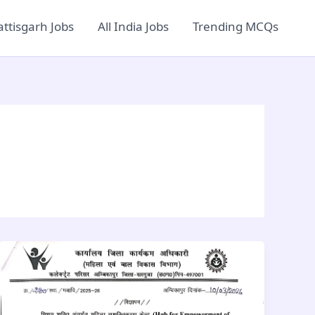
ttisgarh Jobs
All India Jobs
Trending MCQs