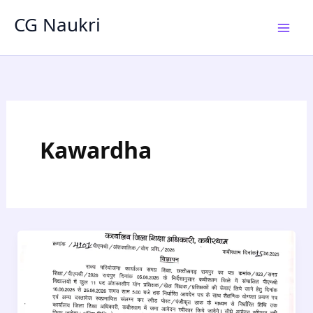
Skip
CG Naukri
to
content
Kawardha