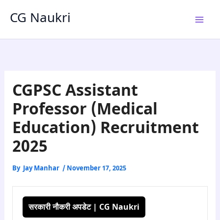
Skip
CG Naukri
to
content
CGPSC Assistant
Professor (Medical
Education) Recruitment
2025
By
Jay Manhar
/
November 17, 2025
सरकारी नौकरी अपडेट | CG Naukri