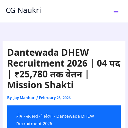
Skip
CG Naukri
to
content
Dantewada DHEW
Recruitment 2026 | 04 पद
| ₹25,780 तक वेतन |
Mission Shakti
By
Jay Manhar
/
February 25, 2026
होम
›
सरकारी नौकरियां
› Dantewada DHEW
Recruitment 2026