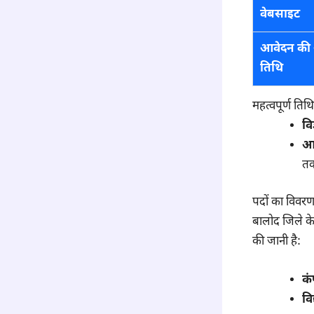
वेबसाइट
आवेदन की 
तिथि
महत्वपूर्ण तिथि
वि
आव
त
पदों का विवरण (
बालोद जिले के 
की जानी है:
कं
वि