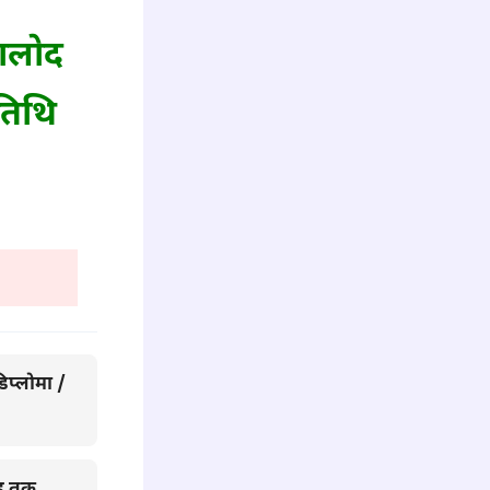
ालोद
 तिथि
िप्लोमा /
ाह तक