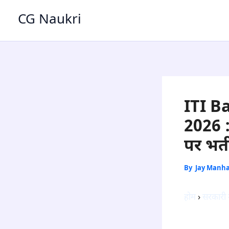
Skip
CG Naukri
to
content
ITI B
2026 :
पर भर्त
By
Jay Manh
होम
›
सरकारी 