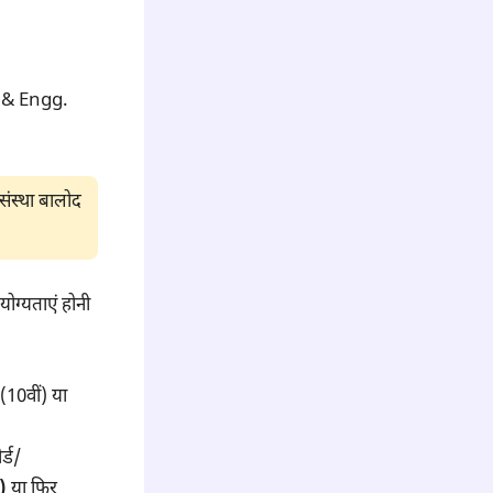
 & Engg.
संस्था बालोद
ग्यताएं होनी
 (10वीं) या
र्ड/
)
या फिर