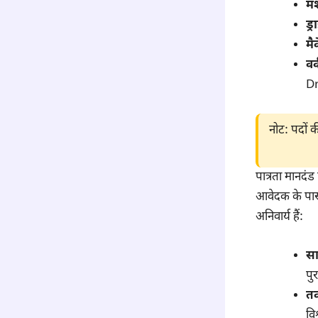
मश
ड्
मै
वर
D
नोट: पदों 
पात्रता मानदंड
आवेदक के पास
अनिवार्य हैं:
सा
पुर
तक
विश