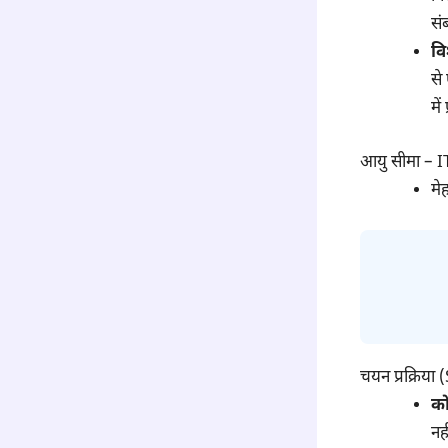
संब
वि
से
मे
आयु सीमा – 
मे
चयन प्रक्रिय
को
नह