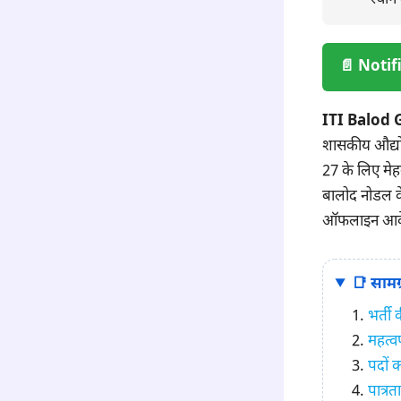
📄 Notif
ITI Balod 
शासकीय औद्योग
27 के लिए मेह
बालोद नोडल के अ
ऑफलाइन आवेदन
📑 सामग्
भर्ती
महत्वप
पदों क
पात्रत