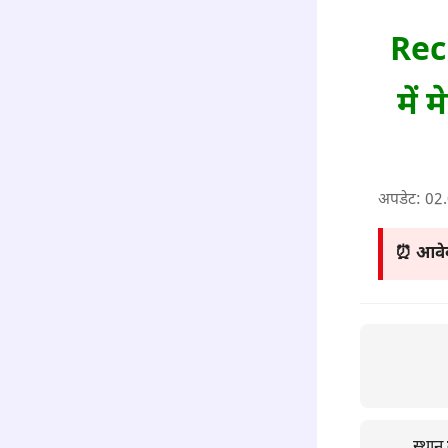
Rec
में 
अपडेट:
02
⏰ आवेद
स्थान