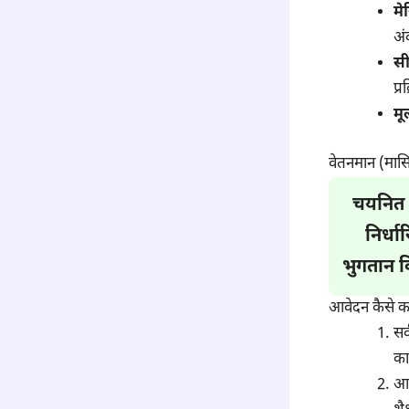
मे
अं
स
प्
मू
वेतनमान (मास
चयनित म
निर्ध
भुगतान क
आवेदन कैसे 
सर
का
आव