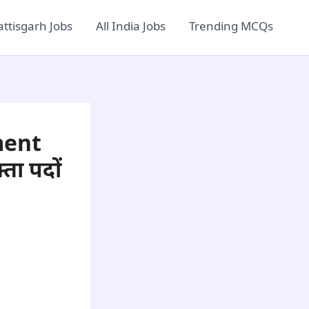
ttisgarh Jobs
All India Jobs
Trending MCQs
ment
ता पदों