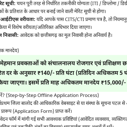
रिट सूची:
चयन पूरी तरह से निर्धारित तकनीकी योग्यता (ITI / डिप्लोमा / डिग्री) म
कों के प्रतिशत के आधार पर बनाई जाने वाली मेरिट सूची से होगा।
ीआईटीएस वरीयता:
यदि आपके पास CITS/CTI प्रमाण पत्र है, तो नियमान
रक्रिया में विशेष वरीयता/अतिरिक्त अधिभार दिया जाएगा।
ल निवासी:
आवेदक को छत्तीसगढ़ का मूल निवासी होना अनिवार्य है।
िक मानदेय)
ेहमान प्रवक्ताओं को संचालनालय रोजगार एवं प्रशिक्षण छ.ग
ारित दर के अनुसार
₹140/- प्रति घंटा (प्रतिदिन अधिकतम 5 घं
िया जाएगा। इसमें प्रति माह
अधिकतम मानदेय ₹15,000/-
करें? (Step-by-Step Offline Application Process)
्वप्रथम जिला बालोद की आधिकारिक वेबसाइट से या संस्था के सूचना पटल से 
 प्रारूप (Application Form) प्राप्त करें।
ेदन फॉर्म में मांगी गई सभी आवश्यक प्रविष्टियां (आवेदित व्यवसाय, व्यक्ति