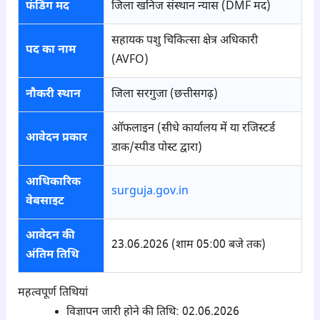
फंडिंग मद
जिला खनिज संस्थान न्यास (DMF मद)
सहायक पशु चिकित्सा क्षेत्र अधिकारी
पद का नाम
(AVFO)
नौकरी स्थान
जिला सरगुजा (छत्तीसगढ़)
ऑफलाइन (सीधे कार्यालय में या रजिस्टर्ड
आवेदन प्रकार
डाक/स्पीड पोस्ट द्वारा)
आधिकारिक
surguja.gov.in
वेबसाइट
आवेदन की
23.06.2026 (शाम 05:00 बजे तक)
अंतिम तिथि
महत्वपूर्ण तिथियां
विज्ञापन जारी होने की तिथि: 02.06.2026